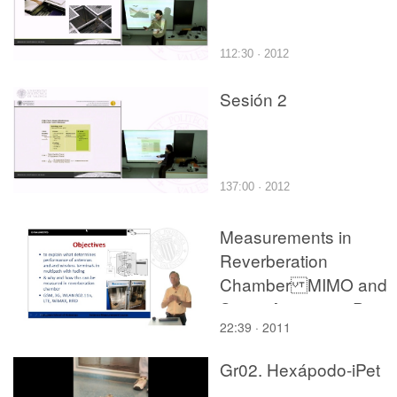
112:30 · 2012
Sesión 2
137:00 · 2012
Measurements in
Reverberation
Chamber MIMO and
Smart Antennas. Part 
22:39 · 2011
Gr02. Hexápodo-iPet