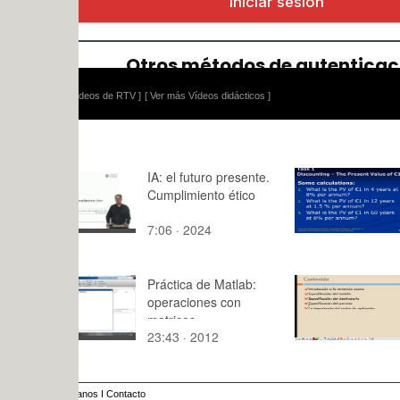
ídeos de RTV ]
[ Ver más Vídeos didácticos ]
IA: el futuro presente.
Clase CRS
Cumplimiento ético
market
behaviour.
7:06 · 2024
36:22 · 20
te2
Práctica de Matlab:
Control de
operaciones con
openLDAP
matrices
23:43 · 2012
7:12 · 201
anos
I
Contacto