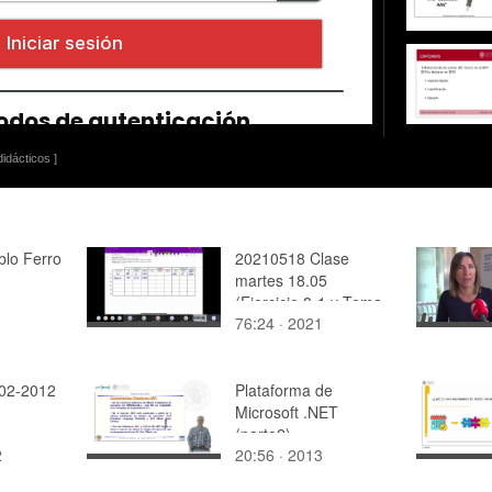
idácticos ]
blo Ferro
20210518 Clase
martes 18.05
(Ejercicio 8-1 y Tema
76:24 · 2021
9)
-02-2012
Plataforma de
Microsoft .NET
(parte2)
2
20:56 · 2013