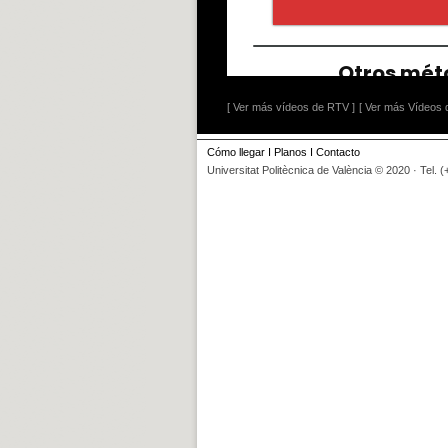
[ Ver más vídeos de RTV ]
[ Ver más Vídeos d
Cómo llegar
I
Planos
I
Contacto
Universitat Politècnica de València © 2020 · Tel. 