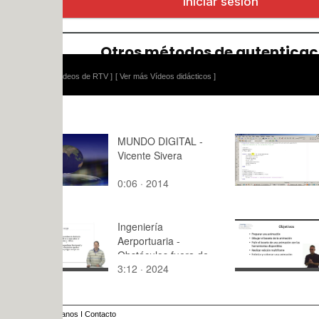
ídeos de RTV ]
[ Ver más Vídeos didácticos ]
MUNDO DIGITAL -
Tema 3. F(
Vicente Sivera
método de 
0:06 · 2014
16:51 · 20
Ingeniería
Blender: A
Aerportuaria -
con el Gre
Obstáculos fuera de
3:12 · 2024
10:29 · 20
las superficies.
anos
I
Contacto