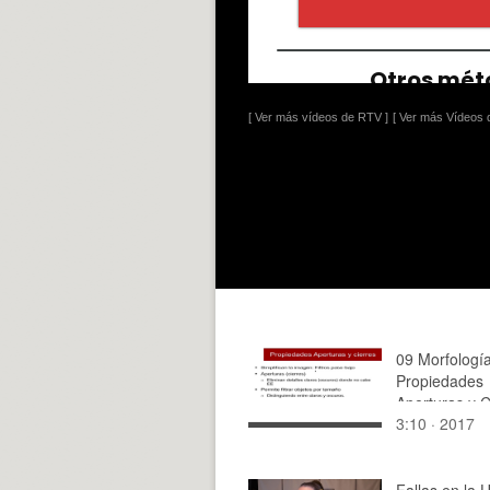
[ Ver más vídeos de RTV ]
[ Ver más Vídeos d
09 Morfologí
Propiedades
Aperturas y C
3:10 · 2017
Fallas en la 