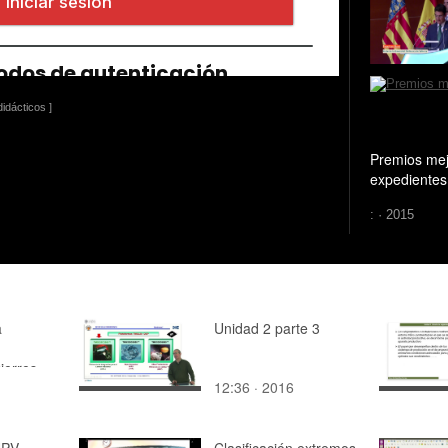
idácticos ]
Premios me
expedientes
: · 2015
a
Unidad 2 parte 3
ierres
12:36 · 2016
UPV
Clasificación extremos