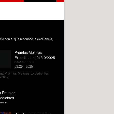
La Universitat Politècnica de València ha celebrado la entrega de los Premios a los Mejores Expedientes Académicos, un acto con el que reconoce la excelencia, el esfuerzo y la dedicación de su alumnado. Los estudiantes con los mejores resultados de cada centro recibieron el homenaje de la comunidad universitaria, acompañados por familiares, profesorado y representantes de cada centro.
Premios Mejores
Expedientes (01/10/2025
17:30 horas)
53:29 · 2025
a Premios
edientes
2012