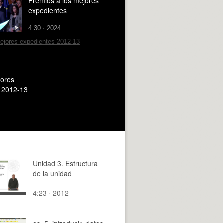
Premios a los mejores
expedientes
4:30 · 2024
jores
 2012-13
Unidad 3. Estructura
de la unidad
4:23 · 2012
es_5_introducir_datos