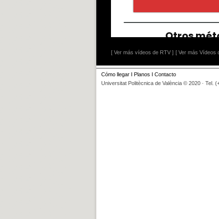
[ Ver más vídeos de RTV ]
[ Ver más Vídeos d
Cómo llegar
I
Planos
I
Contacto
Universitat Politècnica de València © 2020 · Tel. 