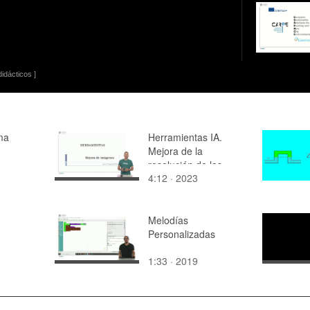
idácticos ]
ma
Herramientas IA.
Mejora de la
resolución de las
4:12 · 2023
imágenes.
Melodías
Personalizadas
1:33 · 2019