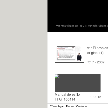
[ Ver más vídeos de RTV ]
[ Ver más Vídeos d
v1: El proble
original (1)
7:17 · 2007
Manual de estilo
: · 2015
TFG_100414
Cómo llegar
I
Planos
I
Contacto