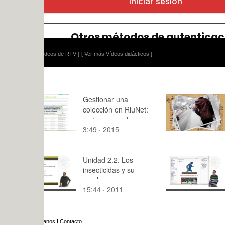
ídeos de RTV ]
[ Ver más Vídeos didácticos ]
Gestionar una
Alcoi-Nova
colección en RiuNet:
(multigéne
revisar y aprobar
3:49 · 2015
8:11 · 201
Unidad 2.2. Los
Fisioterapi
insecticidas y su
empleo
15:44 · 2011
3:41 · 201
anos
I
Contacto