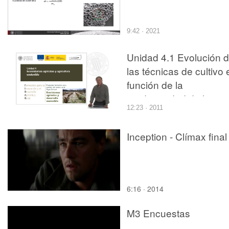
9:42 · 2021
Unidad 4.1 Evolución 
las técnicas de cultivo 
función de la
productividad de la
12:23 · 2011
biomasa.
Inception - Clímax final
6:16 · 2014
M3 Encuestas