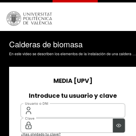
Calderas de biomasa
En este video se describen los elementos de la instalación de una caldera de biomasa sólida, su funcionamiento y las especificaciones que hay que incluir en el proyecto. Velázquez Martí, B. (2017). Calderas de biomasa. https://riunet.upv.es/handle/10251/85764 DER