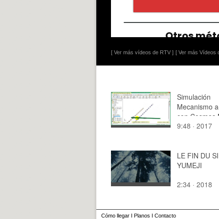
[ Ver más vídeos de RTV ]
[ Ver más Vídeos d
Simulación
Mecanismo a
con Cosmos M
9:48 · 2017
1 de 3
LE FIN DU S
YUMEJI
2:34 · 2018
Cómo llegar
I
Planos
I
Contacto