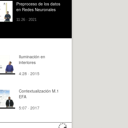
Preproceso de los datos
en Redes Neuronales
11:26 · 2021
Iluminación en
interiores
4:28 · 2015
Contextualización M.1
EFA
5:07 · 2017