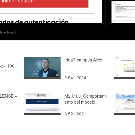
idácticos ]
IdeaT campus Alcoi
-z-1196
otion -
2:54 · 2024
ILENCE +
M2.U4.3_Comportami
ento del modelo
3:52 · 2021