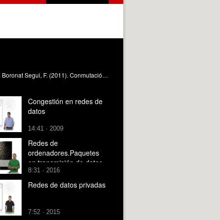
Con este objeto, el alumno aprenderá las bases de las diferentes técnicas de conmutación utilizadas en las redes de datos. Boronat Segui, F. (2011). Conmutación en redes de datos. https://riunet.upv.es/handle/10251/13073
Congestión en redes de
datos
14:41 · 2009
Redes de
ordenadores.Paquetes
en transmisión de datos
8:31 · 2016
Redes de datos privadas
7:52 · 2015