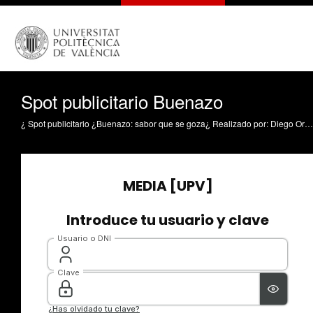
Spot publicitario Buenazo
¿ Spot publicitario ¿Buenazo: sabor que se goza¿ Realizado por: Diego Ormeño y Deborah Rinavi Este spot sonoro fue creado como parte del curso de Narrativas Sonoras y busca transmitir, en pocos segundos, la esencia vibrante y festiva del restaurante peruano Buenazo. A través de recursos auditivos como la música chicha, efectos de cocina y una voz narrativa cercana, el spot recrea una experiencia sensorial que evoca los sabores, colores y emociones de la comida limeña en Valencia. El mensaje destaca la propuesta única del restaurante: un espacio donde se celebra la identidad peruana con sabor, alegría y mucho ritmo.