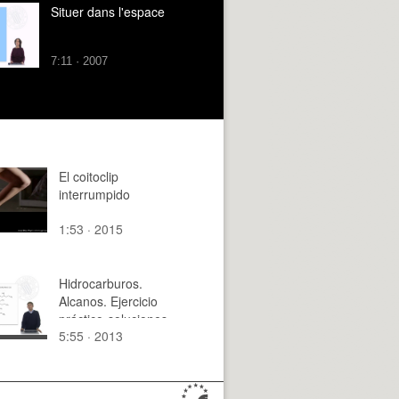
Situer dans l'espace
7:11 · 2007
El coitoclip
interrumpido
1:53 · 2015
Hidrocarburos.
Alcanos. Ejercicio
práctico-soluciones
5:55 · 2013