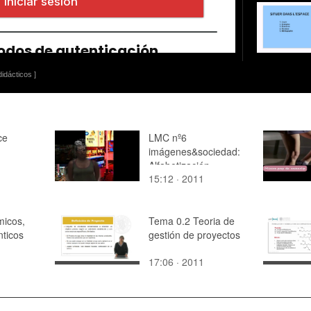
idácticos ]
ce
LMC nº6
imágenes&sociedad:
Alfabetización
15:12 · 2011
Audiovisual
micos,
Tema 0.2 Teoria de
ticos
gestión de proyectos
17:06 · 2011