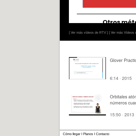
[ Ver más vídeos de RTV ]
[ Ver más Vídeos d
Glover Practi
6:14 · 2015
Orbitales ató
números cuan
15:50 · 2013
Cómo llegar
I
Planos
I
Contacto