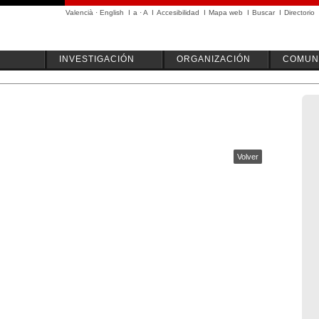
Valencià
·
English
I
a
·
A
I
Accesibilidad
I
Mapa web
I
Buscar
I
Directorio
INVESTIGACIÓN
ORGANIZACIÓN
COMUN
Volver