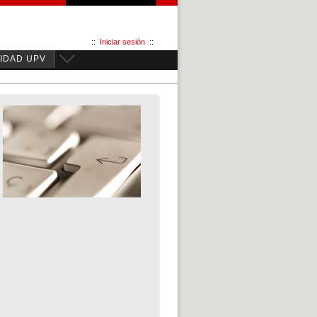
::
Iniciar sesión
::
IDAD UPV