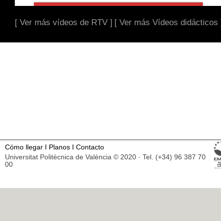
[ Ver más vídeos de RTV ]
[ Ver más Vídeos didácticos 
Cómo llegar
I
Planos
I
Contacto
Universitat Politècnica de València © 2020 · Tel. (+34) 96 387 70
00