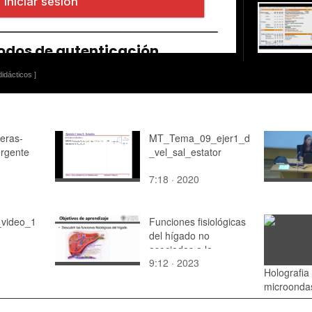
idácticos ]
eras-
MT_Tema_09_ejer1_d
rgente
_vel_sal_estator
7:18 · 2020
_video_1
Funciones fisiológicas
del hígado no
asociadas a la
9:12 · 2023
digestión
Holografia
microonda