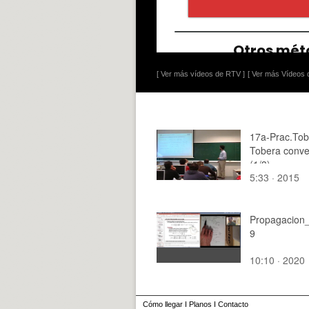
[ Ver más vídeos de RTV ]
[ Ver más Vídeos d
17a-Prac.Tob
Tobera conve
(1/3)
5:33 · 2015
Propagacion
9
10:10 · 2020
Cómo llegar
I
Planos
I
Contacto