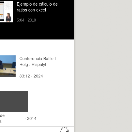
Ejemplo de cálculo de
ratios con excel
5:04 · 2010
Conferencia Batlle i
Roig . Hispalyt
83:12 · 2024
 de
: · 2014
s