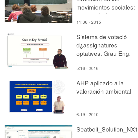
movimientos sociales:
continuidades y
11:36 · 2015
discontinuidades desd
el 68 - parte 4
Sistema de votació
d¿assignatures
optatives. Grau Eng.
Forestal. (VAL)
5:16 · 2016
AHP aplicado a la
valoración ambiental
6:19 · 2010