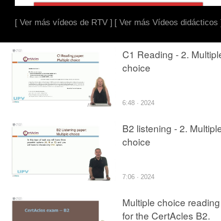
[ Ver más vídeos de RTV ]
[ Ver más Vídeos didácticos 
C1 Reading - 2. Multipl
choice
6:48 · 2024
B2 listening - 2. Multipl
choice
7:06 · 2024
Multiple choice reading
for the CertAcles B2.