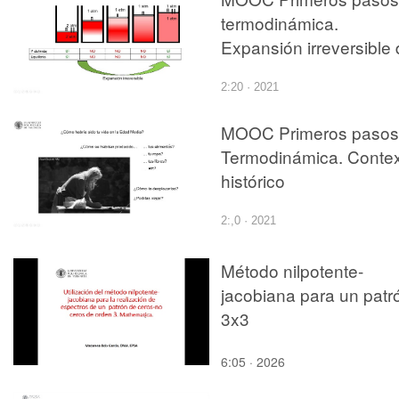
termodinámica.
Expansión irreversible
un gas
2:20 · 2021
MOOC Primeros pasos
Termodinámica. Conte
histórico
2:,0 · 2021
Método nilpotente-
jacobiana para un patr
3x3
6:05 · 2026