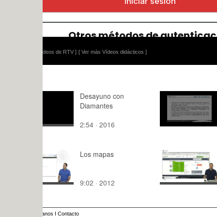
ídeos de RTV ]
[ Ver más Vídeos didácticos ]
Desayuno con
Objeto de l
Diamantes
mediación
2:54 · 2016
1:04 · 202
Los mapas
Tecnología
educación.
9:02 · 2012
2:56 · 201
anos
I
Contacto