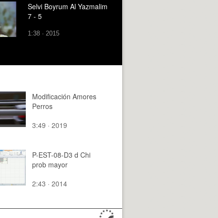
Selvi Boyrum Al Yazmalim
7 - 5
1:38 · 2015
Modificación Amores
Perros
3:49 · 2019
P-EST-08-D3 d Chi
prob mayor
2:43 · 2014