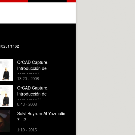
e/10251/1462
OrCAD Capture.
Introducción de
esquemas I
13:20 · 2008
OrCAD Capture.
Introducción de
esquemas II
8:43 · 2008
Selvi Boyrum Al Yazmalim
7 - 2
1:10 · 2015