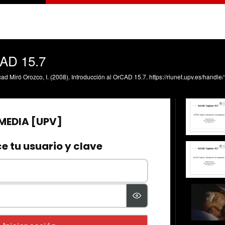
CAD 15.7
ad Miró Orozco, I. (2008). Introducción al OrCAD 15.7. https://riunet.upv.es/handl