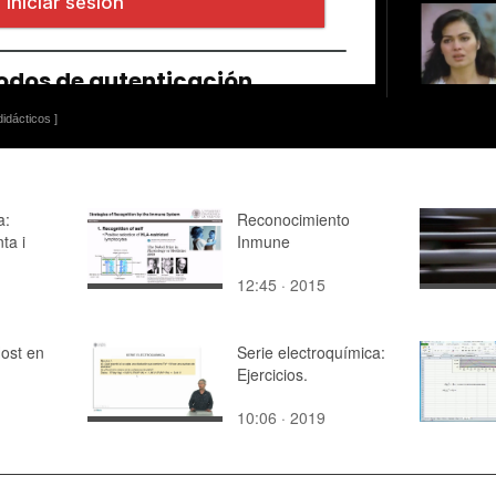
idácticos ]
a:
Reconocimiento
ta i
Inmune
12:45 · 2015
Host en
Serie electroquímica:
Ejercicios.
10:06 · 2019