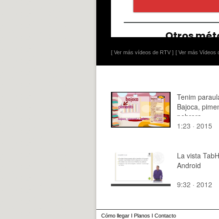
[ Ver más vídeos de RTV ]
[ Ver más Vídeos d
Tenim paraul
Bajoca, pimen
pebrera
1:23 · 2015
La vista Tab
Android
9:32 · 2012
Cómo llegar
I
Planos
I
Contacto