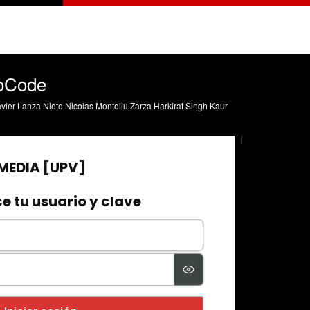
oCode
vier Lanza Nieto Nicolas Montoliu Zarza Harkirat Singh Kaur