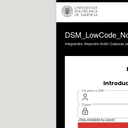
DSM_LowCode_N
Integrantes: Alejandro Antón Cabezas Ja