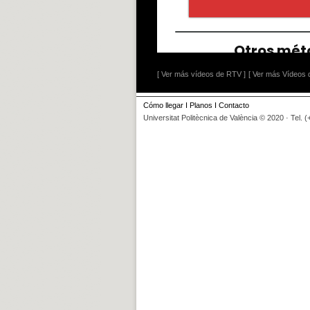
[ Ver más vídeos de RTV ]
[ Ver más Vídeos d
Cómo llegar
I
Planos
I
Contacto
Universitat Politècnica de València © 2020 · Tel. 