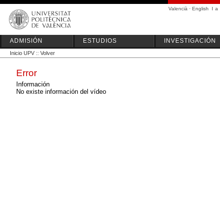
Valencià
·
English
I
a
ADMISIÓN
ESTUDIOS
INVESTIGACIÓN
Inicio UPV
::
Volver
Error
Información
No existe información del vídeo