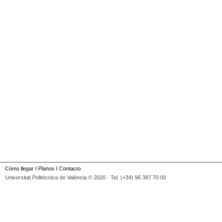
Cómo llegar
I
Planos
I
Contacto
Universitat Politècnica de València © 2020 · Tel. (+34) 96 387 70 00