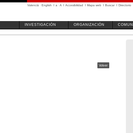
Valencià
·
English
I
a
·
A
I
Accesibilidad
I
Mapa web
I
Buscar
I
Directorio
INVESTIGACIÓN
ORGANIZACIÓN
COMUN
Volver