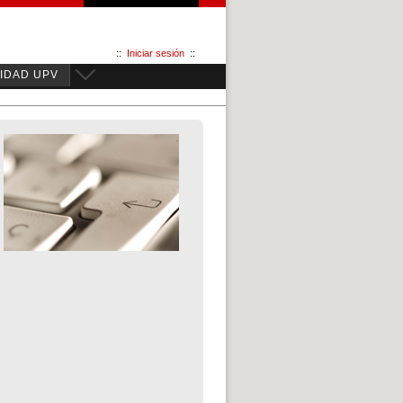
::
Iniciar sesión
::
IDAD UPV