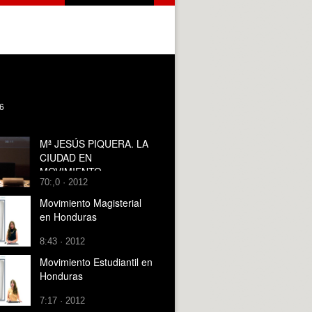
16
Mª JESÚS PIQUERA. LA
CIUDAD EN
MOVIMIENTO
70:,0 · 2012
Movimiento Magisterial
en Honduras
8:43 · 2012
Movimiento Estudiantil en
Honduras
7:17 · 2012