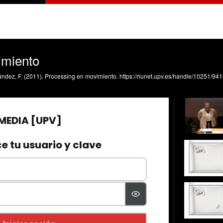
imiento
dez, F. (2011). Processing en movimiento. https://riunet.upv.es/handle/10251/94