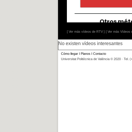
[ Ver más vídeos de RTV ]
[ Ver más Vídeos d
No existen vídeos interesantes
Cómo llegar
I
Planos
I
Contacto
Universitat Politècnica de València © 2020 · Tel. 