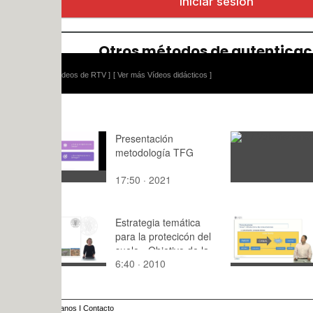
ídeos de RTV ]
[ Ver más Vídeos didácticos ]
Presentación
3 7 Volan
metodología TFG
17:50 · 2021
1:11 · 20
Estrategia temática
Introducció
para la protecicón del
radiocomun
suelo - Objetivo de la
Conceptos 
6:40 · 2010
4:46 · 201
estrategia
comunicac
anos
I
Contacto