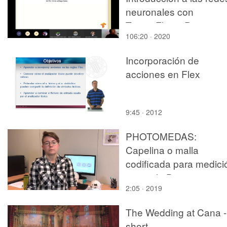
neuronales con
TensorFlow - Proyecto
106:20 · 2020
Robótica
Incorporación de
acciones en Flex
9:45 · 2012
PHOTOMEDAS:
Capelina o malla
codificada para medici
craneal 3D
2:05 · 2019
The Wedding at Cana -
short