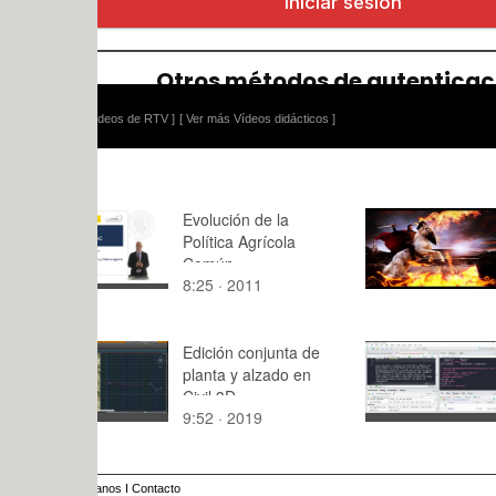
ídeos de RTV ]
[ Ver más Vídeos didácticos ]
Evolución de la
El fuego
Política Agrícola
Común
8:25 · 2011
0:10 · 201
Edición conjunta de
Introducci
planta y alzado en
práctico ap
Civil 3D
automático
9:52 · 2019
14:26 · 20
Comparaci
varios algo
anos
I
Contacto