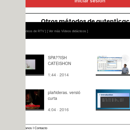
ídeos de RTV ]
[ Ver más Vídeos didácticos ]
SPA??ISH
Función po
CATEISHON
1:44 · 2014
2:56 · 201
plañideras. versió
Determinat
curta
sodium hid
sodium ca
4:04 · 2016
5:29 · 201
anos
I
Contacto