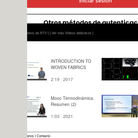
ídeos de RTV ]
[ Ver más Vídeos didácticos ]
INTRODUCTION TO
Efecto de l
WOVEN FABRICS
recirculaci
de escape 
2:19 · 2017
0:27 · 201
combustión
motor dies
Mooc Termodinámica.
Materiales 
Resumen (2)
aprendizaj
lenguas en
1:03 · 2021
8603:45 · 
plataforma
InGenio
anos
I
Contacto