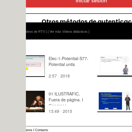
ídeos de RTV ]
[ Ver más Vídeos didácticos ]
Elec-1-Potential-S77-
Funciones
Potential units
anidadas
2:57 · 2018
7:33 · 200
01 ILUSTRAFIC,
Decisión mu
Fuera de página. I
Congreso
13:49 · 2015
7:00 · 200
Internacional de
Ilustración Arte y
Cultura Visual.
anos
I
Contacto