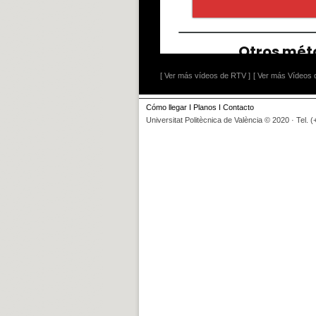
[ Ver más vídeos de RTV ]
[ Ver más Vídeos d
Cómo llegar
I
Planos
I
Contacto
Universitat Politècnica de València © 2020 · Tel. 