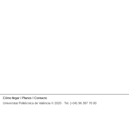
Cómo llegar
I
Planos
I
Contacto
Universitat Politècnica de València © 2020 · Tel. (+34) 96 387 70 00