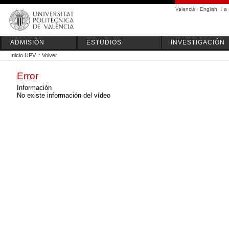
Valencià
·
English
I
a
ADMISIÓN
ESTUDIOS
INVESTIGACIÓN
Inicio UPV
::
Volver
Error
Información
No existe información del vídeo