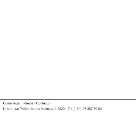
Cómo llegar
I
Planos
I
Contacto
Universitat Politècnica de València © 2020 · Tel. (+34) 96 387 70 00