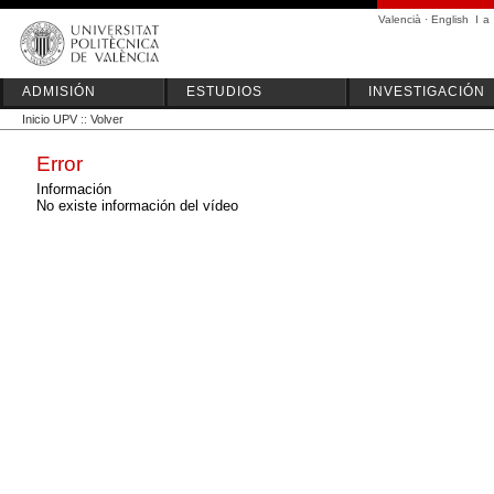
Valencià
·
English
I
a
ADMISIÓN
ESTUDIOS
INVESTIGACIÓN
Inicio UPV
::
Volver
Error
Información
No existe información del vídeo