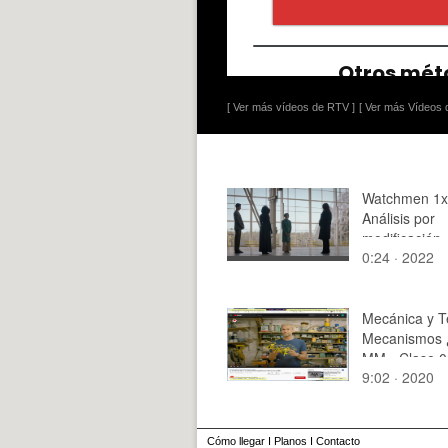
[ Ver más vídeos de RTV ]
[ Ver más Vídeos d
Watchmen 1x
Análisis por
modificación -
0:24 · 2022
Caribe Lento
Mecánica y T
Mecanismos 
MM - Clase 0
9:02 · 2020
Tramo 11 de
Cómo llegar
I
Planos
I
Contacto