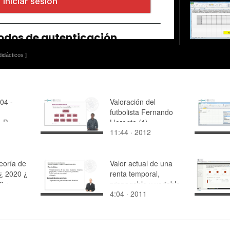
idácticos ]
04 -
Valoración del
futbolista Fernando
 P.
Llorente (1)
11:44 · 2012
eoría de
Valor actual de una
¿ 2020 ¿
renta temporal,
8 ¿
prepagable y variable
4:04 · 2011
 13
en progresión
geométrica