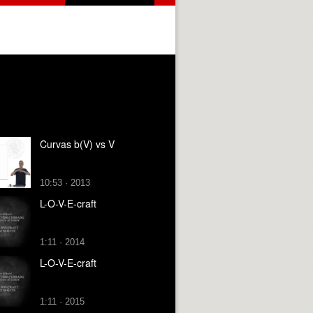
Curvas b(V) vs V
10:53 · 2013
L-O-V-E-craft
1:11 · 2014
L-O-V-E-craft
1:11 · 2015