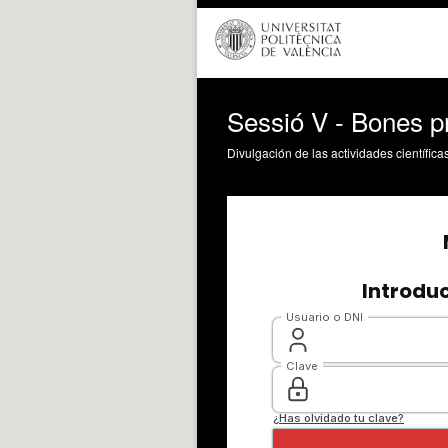
Sessió V - Bones p
Divulgación de las actividades científica