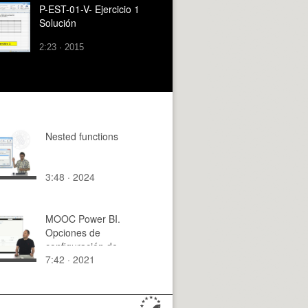
P-EST-01-V- Ejercicio 1
Solución
2:23 · 2015
Nested functions
3:48 · 2024
MOOC Power BI.
Opciones de
configuración de
7:42 · 2021
conjuntos de datos