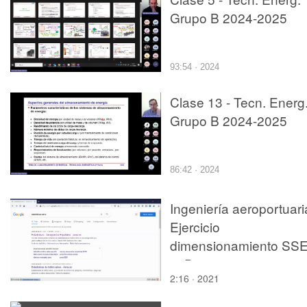
Grupo B 2024-2025
93:54 · 2024
Clase 13 - Tecn. Energ
Grupo B 2024-2025
86:42 · 2024
Ingeniería aeroportuari
Ejercicio
dimensionamiento SSE
5. Descarga nuevo
2:16 · 2021
servidor de AENA