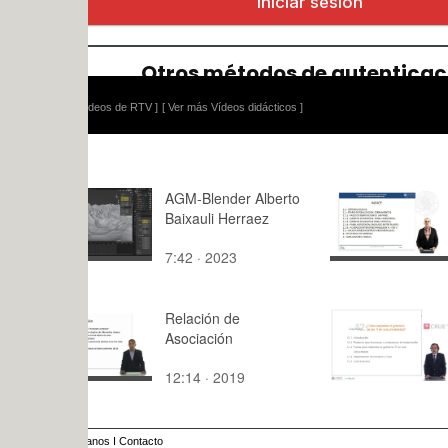
ídeos de RTV ]
[ Ver más Vídeos didácticos ]
AGM-Blender Alberto
Materiales
Baixauli Herraez
Construcci
Aplicacione
7:42 · 2023
17:47 · 20
Cerramien
prefabrica
hormigón
Relación de
¿Cómo impl
Asociación
gobierno de
una univer
12:14 · 2019
13:42 · 20
anos
I
Contacto