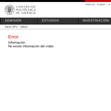
Valencià
·
English
I
a
ADMISIÓN
ESTUDIOS
INVESTIGACIÓN
Inicio UPV
::
Volver
Error
Información
No existe información del vídeo