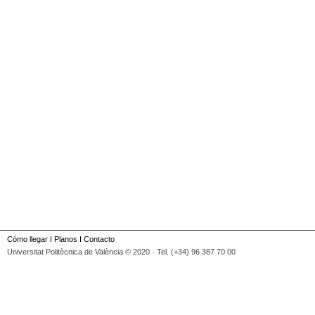
Cómo llegar
I
Planos
I
Contacto
Universitat Politècnica de València © 2020 · Tel. (+34) 96 387 70 00