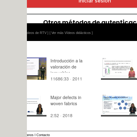
ídeos de RTV ]
[ Ver más Vídeos didácticos ]
Introducción a la
Concepto 
valoración de
electrólisis.
inmuebles
Reacciones
11686:33 · 2011
7:29 · 201
espontáne
Major defects in
Gestión de 
woven fabrics
Introducci
2:52 · 2018
4:25 · 202
anos
I
Contacto