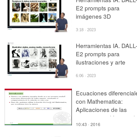
E2 prompts para
imágenes 3D
3:18 · 2023
Herramientas IA. DALL
E2 prompts para
ilustraciones y arte
6:06 · 2023
Ecuaciones diferencial
con Mathematica:
Aplicaciones de las
ecuaciones diferencial
10:43 · 2016
de orden n