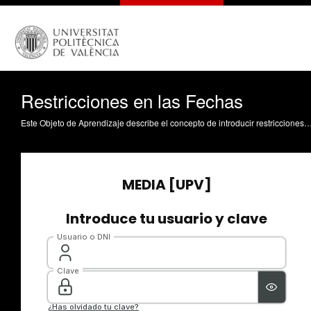
Restricciones en las Fechas
Este Objeto de Aprendizaje describe el concepto de introducir restricciones en las fechas y su configuración en Project 2007. Palomares Chust, A. (2011). Restricciones en las Fechas. ht