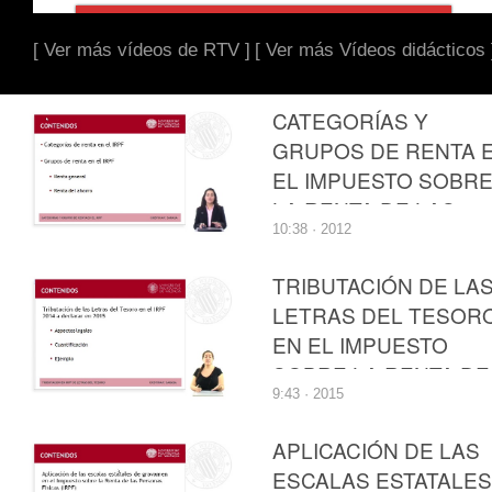
[ Ver más vídeos de RTV ]
[ Ver más Vídeos didácticos 
CATEGORÍAS Y
GRUPOS DE RENTA 
EL IMPUESTO SOBR
LA RENTA DE LAS
10:38 · 2012
PERSONAS FÍSICAS
TRIBUTACIÓN DE LA
LETRAS DEL TESOR
EN EL IMPUESTO
SOBRE LA RENTA DE
9:43 · 2015
LAS PERSONAS
FÍSICAS
APLICACIÓN DE LAS
ESCALAS ESTATALES