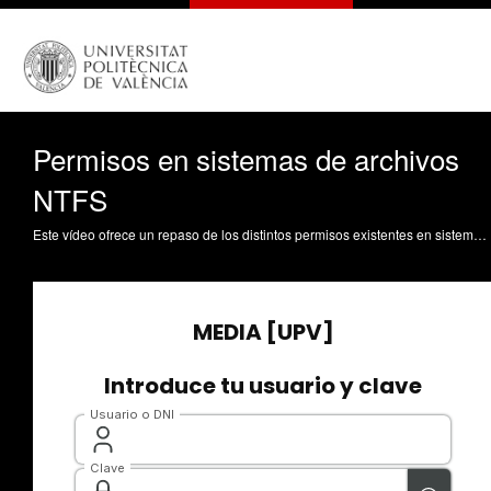
Permisos en sistemas de archivos
NTFS
Este vídeo ofrece un repaso de los distintos permisos existentes en sistemas de archivos NTFS, propios de sistemas Windows Server entre otros. La discusión incluye tanto los permisos denominados básicos o estándar, como los permisos denominados avanzados o individuales. En cada caso, se comenta qué operaciones autoriza cada permiso y cuál sería su efecto sobre una carpeta o un archivo NTFS. Terrasa Barrena, AM. (2018). Permisos en sistemas de archivos NTFS. https://riunet.upv.es/handle/10251/105173 DER