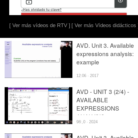
[ Ver más vídeos de RTV ]
[ Ver más Vídeos didácticos 
AVD. Unit 3. Available
expressions analysis:
example
12:06 · 2017
AVD - UNIT 3 (2/4) -
AVAILABLE
EXPRESSIONS
ANALYSIS
98:,0 · 2024
AVD. Unit 3. Available