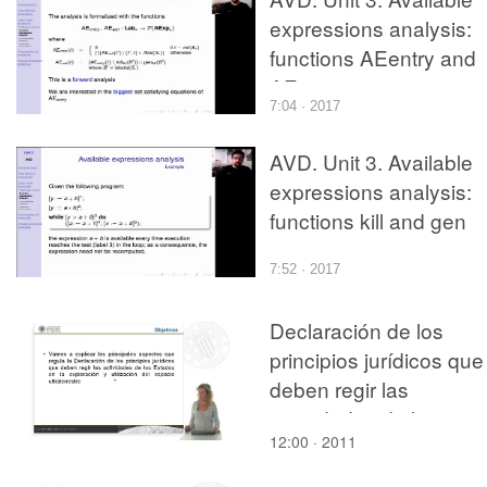
expressions analysis:
functions AEentry and
AEexit
7:04 · 2017
AVD. Unit 3. Available
expressions analysis:
functions kill and gen
7:52 · 2017
Declaración de los
principios jurídicos que
deben regir las
actividades de los
12:00 · 2011
Estados en la
exploración y utilizació