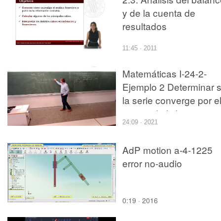
y de la cuenta de
resultados
11:45 · 2011
Matemáticas I-24-2-
Ejemplo 2 Determinar s
la serie converge por e
criterio de leibniz y
24:09 · 2021
monotonia
AdP motion a-4-1225
error no-audio
0:19 · 2016