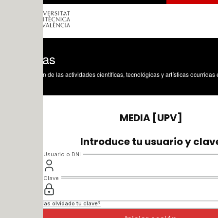
tas
n de las actividades científicas, tecnológicas y artísticas ocurridas en los tres cam