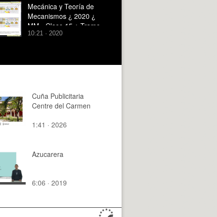
Mecánica y Teoría de
Mecanismos ¿ 2020 ¿
MM - Clase 15 ¿ Tramo
10:21 · 2020
05 de 12
Cuña Publicitaria
Centre del Carmen
1:41 · 2026
Azucarera
6:06 · 2019