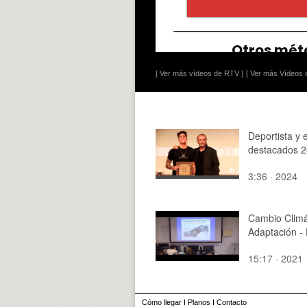
[ Ver más vídeos de RTV ]
[ Ver más Vídeos d
Deportista y 
destacados 
3:36 · 2024
Cambio Climá
Adaptación -
15:17 · 2021
Cómo llegar
I
Planos
I
Contacto