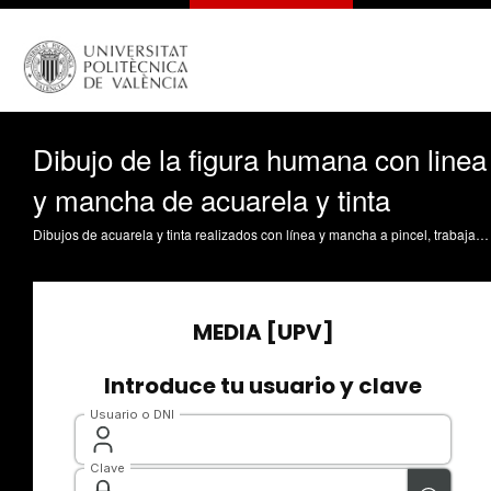
Dibujo de la figura humana con linea
y mancha de acuarela y tinta
Dibujos de acuarela y tinta realizados con línea y mancha a pincel, trabajando las manchas de modo sintético y la línea de modo expresivo complementandose con la mancha. Giménez Morell, RV. (2014). Dibujo de la figura humana con linea y mancha de acuarela y tinta. https://riunet.upv.es/handle/10251/38562