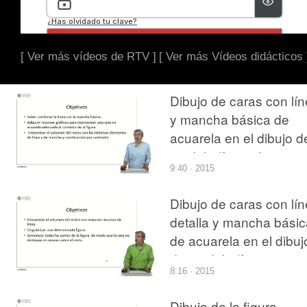
[ Ver más vídeos de RTV ]
[ Ver más Vídeos didácticos 
Dibujo de caras con lí
y mancha básica de
acuarela en el dibujo d
modelo (figura humana
9:40 · 2015
Dibujo de caras con lí
detalla y mancha básic
de acuarela en el dibuj
de modelo (figura
8:16 · 2015
humana)
Dibujo de la figura