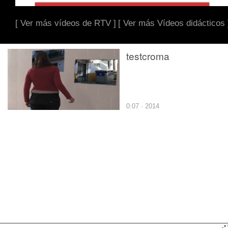
[ Ver más vídeos de RTV ]
[ Ver más Vídeos didácticos 
testcroma
0:07 · 2014