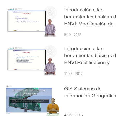
Introducción a las
herramientas básicas 
ENVI: Modificación del
contraste y operacione
8:19 · 2012
entre bandas
Introducción a las
herramientas básicas 
ENVI:Rectificación y
registro. Toma de punt
11:57 · 2012
de control
GIS Sistemas de
Información Geográfic
4:28 · 2016