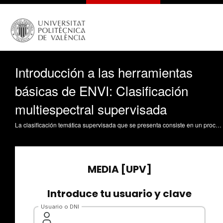
Introducción a las herramientas
básicas de ENVI: Clasificación
multiespectral supervisada
La clasificación temática supervisada que se presenta consiste en un procesos de selección de áreas de entrenamiento y de evaluación, la clasificación en sí y la evaluación del resultado mediante la matriz de confusión. Fernández Sarriá, A. (2013). Introducción a las herramientas básicas de ENVI: Clasificación multiespectral supervisada. https://riunet.upv.es/handle/10251/30217