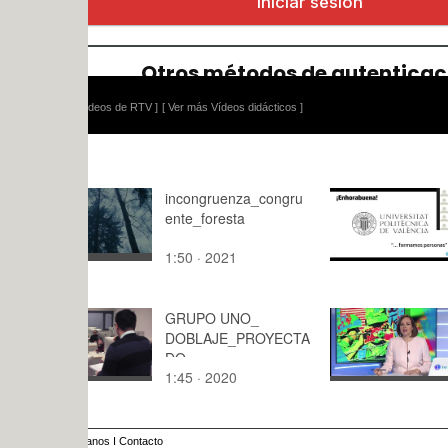
ídeos de RTV ]
[ Ver más Vídeos didácticos ]
incongruenza_congru
U-CONNEC
ente_foresta
Empleo HP
1:50 · 2021
86:42 · 20
GRUPO UNO_
Noticia TVE
DOBLAJE_PROYECTA
Exposicíon
DO
Text_no_Te
1:45 · 2020
2:44 · 202
Alicante
anos
I
Contacto