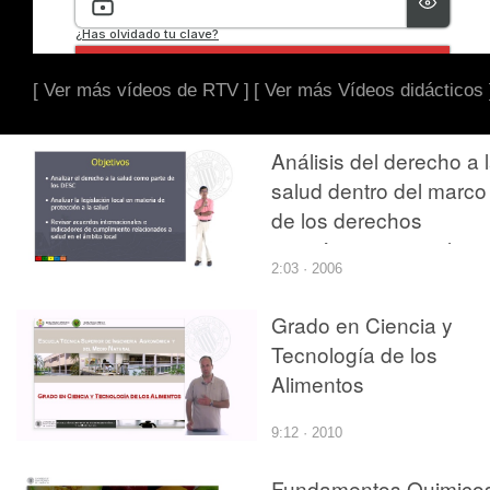
[ Ver más vídeos de RTV ]
[ Ver más Vídeos didácticos 
Análisis del derecho a 
salud dentro del marco
de los derechos
económicos, sociales 
2:03 · 2006
culturales de una
población
Grado en Ciencia y
Tecnología de los
Alimentos
9:12 · 2010
Fundamentos Quimico