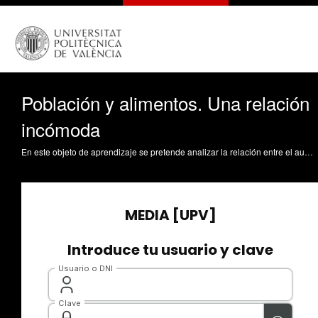
Población y alimentos. Una relación
incómoda
En este objeto de aprendizaje se pretende analizar la relación entre el aumento de la población en el mundo y la producción de alimentos. Se presentan datos poblacionales, sobre la producción de alimentos y perspectivas futuras sobre el crecimiento de la población y la producción de alimentos. Leiva Brondo, M. (2016). Población y alimentos. Una relación incómoda. https://riunet.upv.es/handle/10251/65187 DER